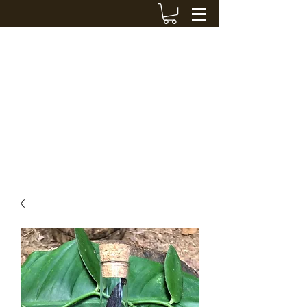
VANIGWA
cedriccout@hotmail.fr
+590 690 424 119
Contactar