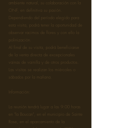
ambiente natural, su colaboración con la
ONF, en definitiva su pasión.
Dependiendo del período elegido para
esta visita, podrá tener la oportunidad de
observar racimos de flores y con ello la
polinización.
Al final de su visita, podrá beneficiarse
de la venta directa de excepcionales
vainas de vainilla y de otros productos.
Las visitas se realizan los miércoles o
sábados por la mañana.
Información:
La reunión tendrá lugar a las 9:00 horas
en "la Boucan", en el municipio de Sainte
Rose, en el aparcamiento de la