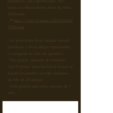
panadería y del supermercado "SID",
frente a la fábrica Bonne Mère de Mère.
SIDiferente:
📍
https://goo.gl/maps/d5LMyKSmtN
7MYHueA
- Se recomienda llevar calzado cerrado,
pantalones y llevar abrigo impermeable
(o paraguas) en caso de aguacero;
- Para grupos, disponer de minibuses
“tipo 9 plazas” para facilitar el acceso al
bosque (no pueden acceder autobuses
de más de 20 plazas).
- Visita gratuita para niños menores de 7
años.