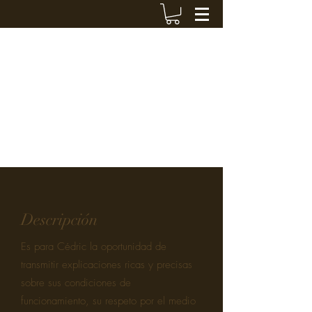
VANIGWA
cedriccout@hotmail.fr
+590 690 424 119
Contactar
Descripción
Es para Cédric la oportunidad de
transmitir explicaciones ricas y precisas
sobre sus condiciones de
funcionamiento, su respeto por el medio