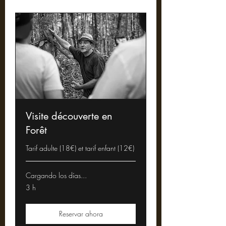
Visite découverte en
Forêt
Tarif adulte (18€) et tarif enfant (12€)
Cargando los días...
3 h
Reservar ahora